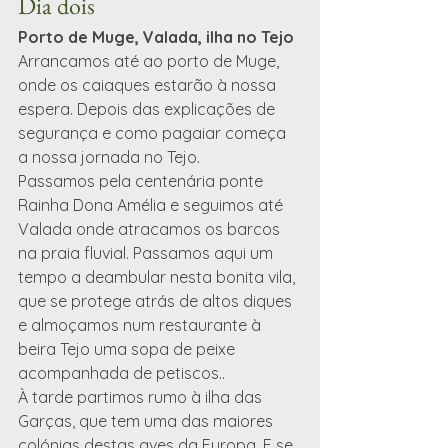
Dia dois
Porto de Muge, Valada, ilha no Tejo
Arrancamos até ao porto de Muge, 
onde os caiaques estarão à nossa 
espera. Depois das explicações de 
segurança e como pagaiar começa 
a nossa jornada no Tejo.
Passamos pela centenária ponte 
Rainha Dona Amélia e seguimos até 
Valada onde atracamos os barcos 
na praia fluvial. Passamos aqui um 
tempo a deambular nesta bonita vila, 
que se protege atrás de altos diques 
e almoçamos num restaurante à 
beira Tejo uma sopa de peixe 
acompanhada de petiscos..
À tarde partimos rumo à ilha das 
Garças, que tem uma das maiores 
colónias destas aves da Europa. E se 