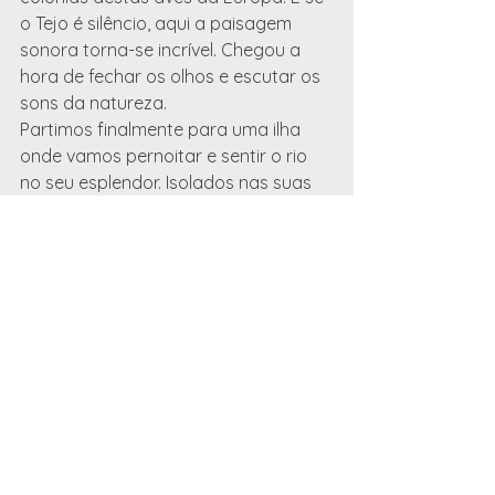
o Tejo é silêncio, aqui a paisagem 
sonora torna-se incrível. Chegou a 
hora de fechar os olhos e escutar os 
sons da natureza.
Partimos finalmente para uma ilha 
onde vamos pernoitar e sentir o rio 
no seu esplendor. Isolados nas suas 
águas, tomamos banhos, 
passeamos, vamos à procura dos 
cavalos  selvagens que ali habitam, e 
quando cair a noite acendemos um 
fogo na areia perto da água, ficando 
a contemplar o melhor que a 
natureza nos dá - água, fogo e um 
céu estrelado.
Dia três
Salvaterra de Magos, Escaroupim