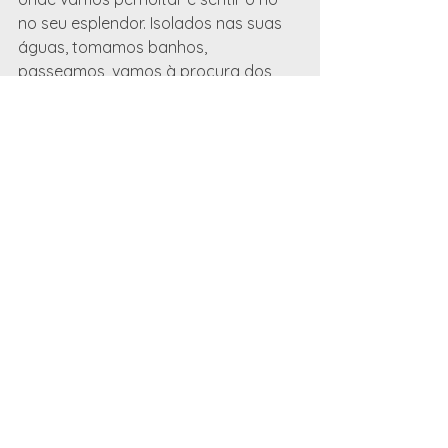
no seu esplendor. Isolados nas suas 
águas, tomamos banhos, 
passeamos, vamos à procura dos 
cavalos sei selvagens que ali 
habitam, e quando cair a noite 
acendemos um fogo na areia perto 
da água, ficando a contemplar o 
melhor que a natureza nos dá - água, 
fogo e um céu estrelado.
Dia três
Salvaterra de Magos, Escaroupim
Hoje vemos o amanhecer em pleno 
Tejo. Depois de desmontar o 
estaminé, vamos a Escoupim ao 
"Museu de Escaroupim e o Rio”, 
dedicado à memória das populações 
Ribeirinhas, aqui aproveitamos para 