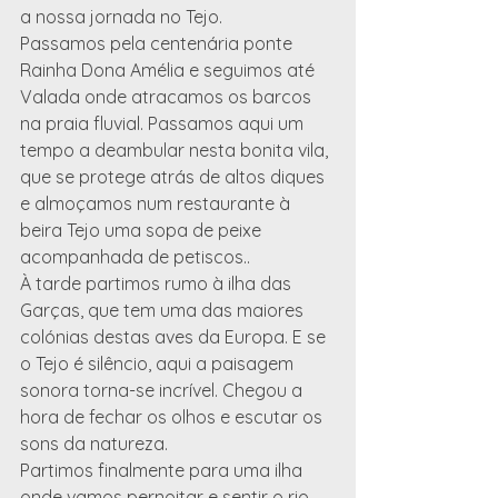
a nossa jornada no Tejo.
Passamos pela centenária ponte 
Rainha Dona Amélia e seguimos até 
Valada onde atracamos os barcos 
na praia fluvial. Passamos aqui um 
tempo a deambular nesta bonita vila, 
que se protege atrás de altos diques 
e almoçamos num restaurante à 
beira Tejo uma sopa de peixe 
acompanhada de petiscos..
À tarde partimos rumo à ilha das 
Garças, que tem uma das maiores 
colónias destas aves da Europa. E se 
o Tejo é silêncio, aqui a paisagem 
sonora torna-se incrível. Chegou a 
hora de fechar os olhos e escutar os 
sons da natureza.
Partimos finalmente para uma ilha 
onde vamos pernoitar e sentir o rio 